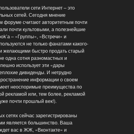
пользователи сети Интернет – это
ьных сетей. Сегодня мнение
м форуме считают авторитетным почти
тали почти культовыми, а полезнейшие
ok’а – «Группы», «Встречи» и
пользуются не только фанатами какого-
ли желающими быстро продать старый
не одна сотня разномастных и
пешно использует эти «дары
неплохие дивиденды. И нетрудно
спространение информации о своем
имеет неоспоримые преимущества по
ой рекламой или, тем более, рекламой
уже почти прошлый век!).
ных сетях сейчас зарегистрированы
ами является большинство. Ваша
ждет вас в ЖЖ, «Вконтакте» и