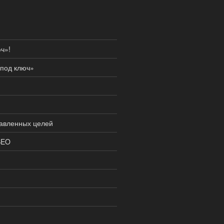
ч»!
под ключ»
тавленных целей
SEO