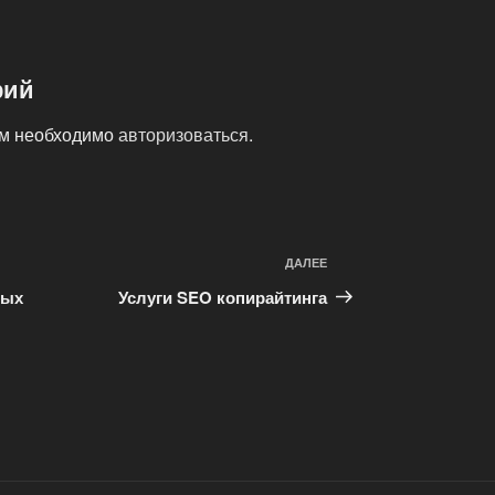
рий
ам необходимо
авторизоваться
.
ДАЛЕЕ
Следующая
запись
ных
Услуги SEO копирайтинга