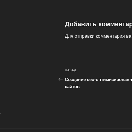
Добавить коммента
Для отправки комментария в
Навигация
Предыдущая
НАЗАД
по
запись:
Создание сео-оптимизирован
записям
сайтов
.