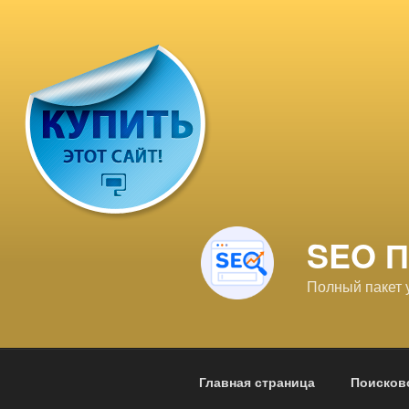
Перейти
к
содержимому
SEO 
Полный пакет 
Главная страница
Поисков