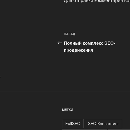
Для отправки комментария в
Навигация
Предыдущая
НАЗАД
по
запись:
Полный комплекс SEO-
записям
продвижения
.
МЕТКИ
FullSEO
SEO Консалтинг