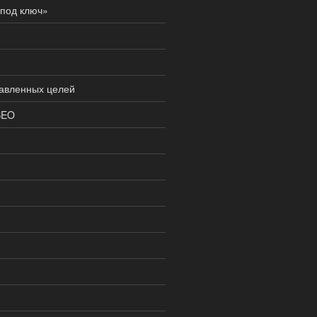
под ключ»
тавленных целей
SEO