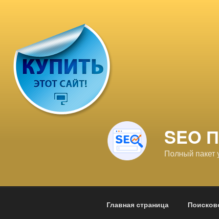
Перейти
к
содержимому
SEO 
Полный пакет 
Главная страница
Поисков