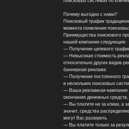
поисковых системах по ключе
Почему выгодно с нами?
Поисковый трафик традиционн
момента появления поисковых
Преимущества поискового про
нашей компании следующие:
— Получение целевого трафи
— Невысокая стоимость рекл
относительно других видов ре
баннерная реклама
— Получение постоянного тра
в нескольких поисковых сист
— Ваша рекламная кампания 
окончания денежных средств, 
— Вы платите не за клики, а з
значит, средства распределя
могут Вас раззорить
— Вы платите только за резул