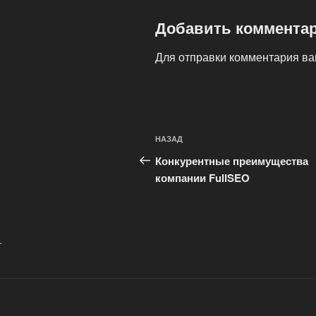
Добавить коммента
Для отправки комментария в
Навигация
Предыдущая
НАЗАД
по
запись:
Конкурентные преимущества
записям
компании FullSEO
.