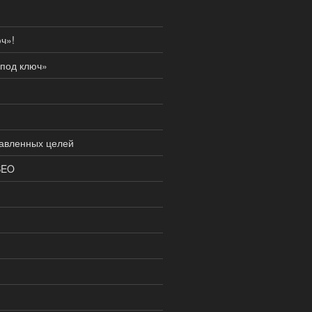
ч»!
под ключ»
тавленных целей
SEO