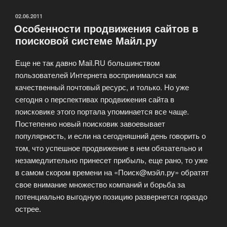
продвижения
сайтов
ОПУБЛИКОВАНО
02.06.2011
Особенности продвижения сайтов в
в
поисковой системе Майл.ру
поисковой
системе
Еще не так давно Mail.RU большинством
Яндекс»
пользователей Интернета воспринимался как
качественный почтовый ресурс, и только. Но уже
сегодня о перспективах продвижения сайта в
поисковике этого портала упоминается все чаще.
Постепенно новый поисковик завоевывает
популярность, и если на сегодняшний день говорить о
том, что успешное продвижение в нем обязательно и
незамедлительно принесет прибыль, еще рано, то уже
в самом скором времени на «Поиск@мэйл.ру» обратят
свое внимание множество компаний и борьба за
потенциально выгодную позицию развернется гораздо
острее.