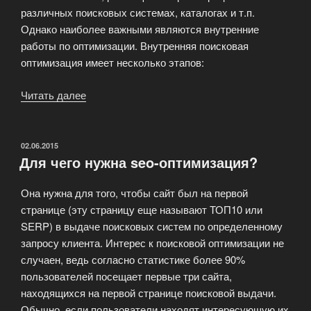
различных поисковых системах, каталогах и т.п.
Однако наиболее важными являются внутренние
работы по оптимизации. Внутренняя поисковая
оптимизация имеет несколько этапов:
Читать далее
«Внутренняя
и
внешняя
поисковая
ОПУБЛИКОВАНО
02.06.2015
Для чего нужна seo-оптимизация?
оптимизация
сайта»
Она нужна для того, чтобы сайт был на первой
странице (эту страницу еще называют ТОП10 или
SERP) в выдаче поисковых систем по определенному
запросу клиента. Интерес к поисковой оптимизации не
случаен, ведь согласно статистике более 90%
пользователей посещает первые три сайта,
находящихся на первой странице поисковой выдачи.
Обычно, если пользователи находят интересующую их