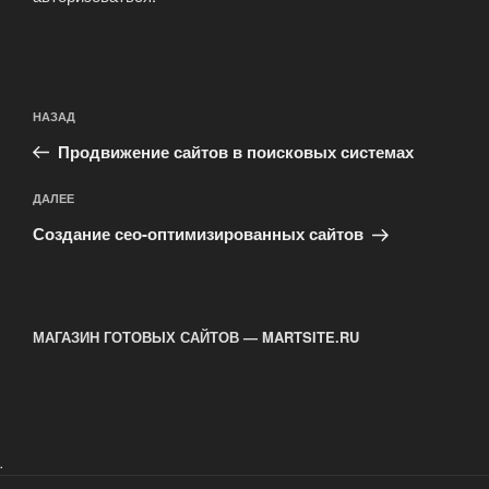
Навигация
Предыдущая
НАЗАД
по
запись:
записям
Продвижение сайтов в поисковых системах
Следующая
ДАЛЕЕ
запись
Создание сео-оптимизированных сайтов
МАГАЗИН ГОТОВЫХ САЙТОВ — MARTSITE.RU
.